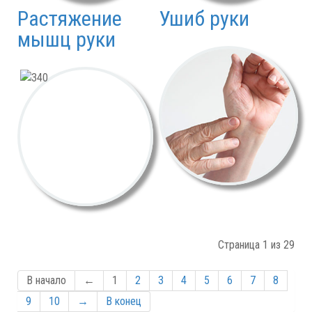
Растяжение
Ушиб руки
мышц руки
Страница 1 из 29
В начало
←
1
2
3
4
5
6
7
8
9
10
→
В конец