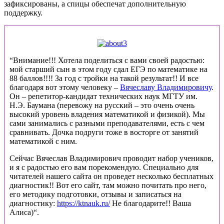
зафиксированы, а спицы обеспечат дополнительную
поддержку.
“Внимание!!! Хотела поделиться с вами своей радостью:
мой старший сын в этом году сдал ЕГЭ по математике на
88 баллов!!!! За год с тройки на такой результат!! И все
благодаря вот этому человеку –
Вячеславу Владимировичу
.
Он – репетитор-кандидат технических наук МГТУ им.
Н.Э. Баумана (перевожу на русский – это очень очень
высокий уровень владения математикой и физикой). Мы
сами занимались с разными преподавателями, есть с чем
сравнивать. Дочка подруги тоже в восторге от занятий
математикой с ним.
Сейчас Вячеслав Владимирович проводит набор учеников,
и я с радостью его вам порекомендую. Специально для
читателей нашего сайта он проведет несколько бесплатных
диагностик!! Вот его сайт, там можно почитать про него,
его методику подготовки, отзывы и записаться на
диагностику:
https://ktnauk.ru/
Не благодарите!! Ваша
Алиса)“.