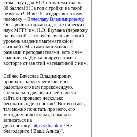
этом году сдал ЕГЭ по математике на
88 баллов!!!! За год с тройки на такой
результат!! И все благодаря вот этому
человеку –
Вячеславу Владимировичу
.
Он – репетитор-кандидат технических
наук МГТУ им. Н.Э. Баумана (перевожу
на русский – это очень очень высокий
уровень владения математикой и
физикой). Мы сами занимались с
разными преподавателями, есть с чем
сравнивать. Дочка подруги тоже в
восторге от занятий математикой с ним.
Сейчас Вячеслав Владимирович
проводит набор учеников, и я с
радостью его вам порекомендую.
Специально для читателей нашего
сайта он проведет несколько
бесплатных диагностик!! Вот его сайт,
там можно почитать про него, его
методику подготовки, отзывы и
записаться на
диагностику:
https://ktnauk.ru/
Не
благодарите!! Ваша Алиса)“.