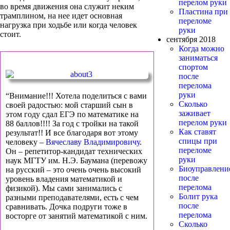
перелом руки
во время движения она служит неким
Пластина при
трамплином, на нее идет основная
переломе
нагрузка при ходьбе или когда человек
руки
стоит.
сентября 2018
Когда можно
заниматься
спортом
после
перелома
руки
“Внимание!!! Хотела поделиться с вами
Сколько
своей радостью: мой старший сын в
заживает
этом году сдал ЕГЭ по математике на
перелом руки
88 баллов!!!! За год с тройки на такой
Как ставят
результат!! И все благодаря вот этому
спицы при
человеку –
Вячеславу Владимировичу
.
переломе
Он – репетитор-кандидат технических
руки
наук МГТУ им. Н.Э. Баумана (перевожу
Биоуправлени
на русский – это очень очень высокий
после
уровень владения математикой и
перелома
физикой). Мы сами занимались с
Болит рука
разными преподавателями, есть с чем
после
сравнивать. Дочка подруги тоже в
перелома
восторге от занятий математикой с ним.
Сколько