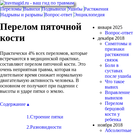
Переломы
Вывихи
Подвывихи
Ушибы
Растяжения
Надрывы и разрывы
Вопрос-ответ
Энциклопедия
Перелом пяточной
января 2025
Вопрос-ответ
кости
декабря 2018
Симптомы и
признаки
Практически 4% всех переломов, которые
растяжения
встречаются в медицинской практике,
связок
составляют перелом пяточной кости. Это
Боли в
очень неприятная травма, которая на
суставах
длительное время снижает нормальную
после ушиба
двигательную активность человека. В
Что такое
основном ее получают при падении с
вывих
высоты и ударе пятки о землю.
Вправление
вывихов
Перелом
Содержание ▴
берцовой
кости у
1.Строение пятки
ребенка
ноября 2018
2.Разновидности
Абсолютные