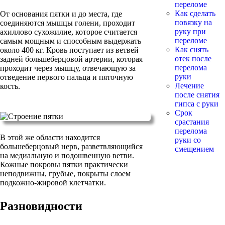
переломе
Как сделать
От основания пятки и до места, где
повязку на
соединяются мышцы голени, проходит
руку при
ахиллово сухожилие, которое считается
переломе
самым мощным и способным выдержать
Как снять
около 400 кг. Кровь поступает из ветвей
отек после
задней большеберцовой артерии, которая
перелома
проходит через мышцу, отвечающую за
руки
отведение первого пальца и пяточную
Лечение
кость.
после снятия
гипса с руки
Срок
срастания
перелома
В этой же области находится
руки со
большеберцовый нерв, разветвляющийся
смещением
на медиальную и подошвенную ветви.
Кожные покровы пятки практически
неподвижны, грубые, покрыты слоем
подкожно-жировой клетчатки.
Разновидности