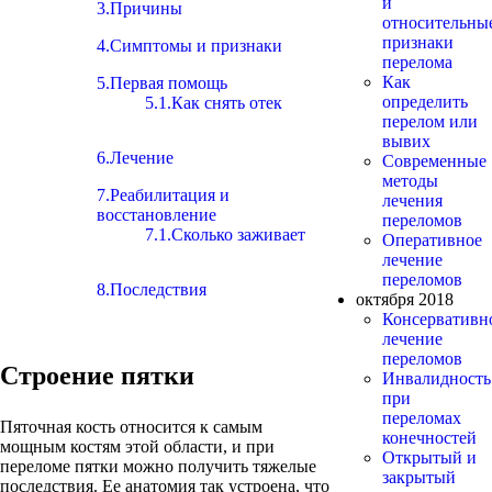
и
3.Причины
относительны
признаки
4.Симптомы и признаки
перелома
Как
5.Первая помощь
определить
5.1.Как снять отек
перелом или
вывих
6.Лечение
Современные
методы
7.Реабилитация и
лечения
восстановление
переломов
7.1.Сколько заживает
Оперативное
лечение
переломов
8.Последствия
октября 2018
Консервативн
лечение
переломов
Строение пятки
Инвалидность
при
переломах
Пяточная кость относится к самым
конечностей
мощным костям этой области, и при
Открытый и
переломе пятки можно получить тяжелые
закрытый
последствия. Ее анатомия так устроена, что