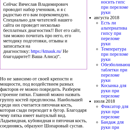
носить гипс
Сейчас Вячеслав Владимирович
при переломе
проводит набор учеников, и я с
руки
радостью его вам порекомендую.
августа 2018
Специально для читателей нашего
Есть ли
сайта он проведет несколько
альтернатива
бесплатных диагностик!! Вот его сайт,
гипсу при
там можно почитать про него, его
переломе
методику подготовки, отзывы и
руки
записаться на
Температура
диагностику:
https://ktnauk.ru/
Не
при переломе
благодарите!! Ваша Алиса)“.
руки
Обезболиваю
таблетки при
переломе
Но не зависимо от своей крепости и
руки
мощности, под воздействием разных
Косынка для
факторов ее можно повредить. Разберем
руки при
строение пятки. Главной можно назвать
переломе
группу костей предплюсны. Наибольшей
июля 2018
среди них считается пяточная кость,
Фиксатор для
которая сзади переходит в бугор. Благодаря
руки при
чему пятка имеет выпуклый вид.
переломе
Ладьевидная, кубовидная и пяточная кость,
Бандаж для
соединяясь, образуют Шопаровый сустав.
руки при