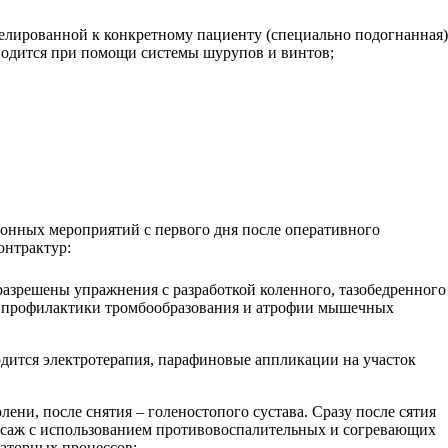
делированной к конкретному пациенту (специально подогнанная)
зводится при помощи системы шурупов и винтов;
ионных мероприятий с первого дня после оперативного
онтрактур:
азрешены упражнения с разработкой коленного, тазобедренного
, профилактики тромбообразования и атрофии мышечных
одится электротерапия, парафиновые аппликации на участок
ени, после снятия – голеностопого сустава. Сразу после сятия
ассаж с использованием противовоспалительных и согревающих
раторных процессов;