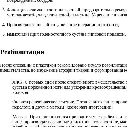
поврежденных сосудов;
Фиксация отломков кости на жесткой, предварительно ремо
металлической, чаще титановой, пластине. Укрепение прои
Производится послойное ушивание операционного поля;
Иммобилизация голеностопного сустава гипсовой повязкой.
Реабилитация
После операции с пластикой рекомендовано начало реабилитац
вмешательства, во избежание атрофии тканей и формирования к
ЛФК. С первых дней после оперативного вмешательство р
сустава пораженной ноги для ускорения кровообращения
волокон;
Физиотерапевтическое лечение. После снятия гипса пров
перелома и другие методы, кроме магнитотерапии;
Массаж. При наличии гипса проводится массаж бедра и гол
гипса производят пассивные движения в голеностопе, м
мазей и гелей для ускорения микроциркуляциии и регене