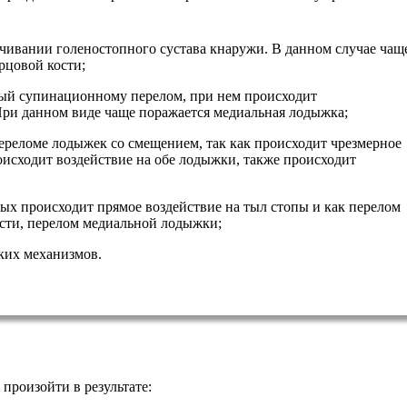
ивании голеностопного сустава кнаружи. В данном случае чащ
рцовой кости;
ый супинационному перелом, при нем происходит
При данном виде чаще поражается медиальная лодыжка;
реломе лодыжек со смещением, так как происходит чрезмерное
оисходит воздействие на обе лодыжки, также происходит
ых происходит прямое воздействие на тыл стопы и как перелом
ости, перелом медиальной лодыжки;
ких механизмов.
произойти в результате: