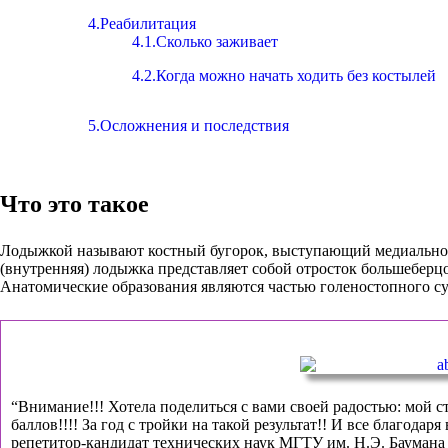
4.Реабилитация
4.1.Сколько заживает
4.2.Когда можно начать ходить без костылей
5.Осложнения и последствия
Что это такое
Лодыжкой называют костный бугорок, выступающий медиально 
(внутренняя) лодыжка представляет собой отросток большеберцо
Анатомические образования являются частью голеностопного сус
“Внимание!!! Хотела поделиться с вами своей радостью: мой с
баллов!!!! За год с тройки на такой результат!! И все благодар
репетитор-кандидат технических наук МГТУ им. Н.Э. Баумана 