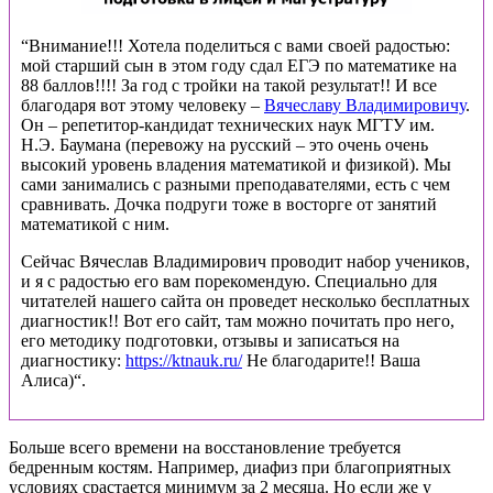
“Внимание!!! Хотела поделиться с вами своей радостью:
мой старший сын в этом году сдал ЕГЭ по математике на
88 баллов!!!! За год с тройки на такой результат!! И все
благодаря вот этому человеку –
Вячеславу Владимировичу
.
Он – репетитор-кандидат технических наук МГТУ им.
Н.Э. Баумана (перевожу на русский – это очень очень
высокий уровень владения математикой и физикой). Мы
сами занимались с разными преподавателями, есть с чем
сравнивать. Дочка подруги тоже в восторге от занятий
математикой с ним.
Сейчас Вячеслав Владимирович проводит набор учеников,
и я с радостью его вам порекомендую. Специально для
читателей нашего сайта он проведет несколько бесплатных
диагностик!! Вот его сайт, там можно почитать про него,
его методику подготовки, отзывы и записаться на
диагностику:
https://ktnauk.ru/
Не благодарите!! Ваша
Алиса)“.
Больше всего времени на восстановление требуется
бедренным костям. Например, диафиз при благоприятных
условиях срастается минимум за 2 месяца. Но если же у